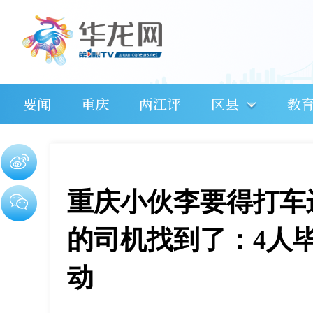
要闻
重庆
两江评
区县
教
重庆小伙李要得打车
的司机找到了：4人
动