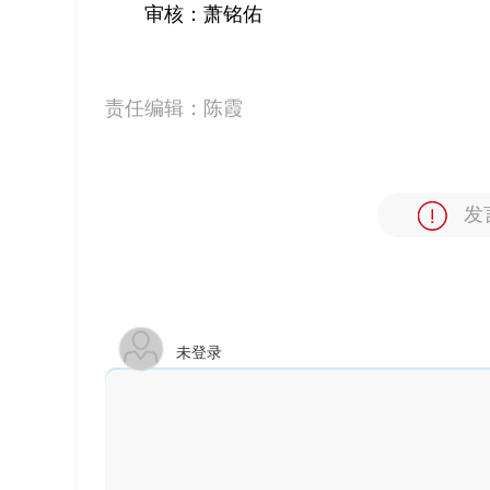
审核：萧铭佑
责任编辑：
陈霞
发
未登录