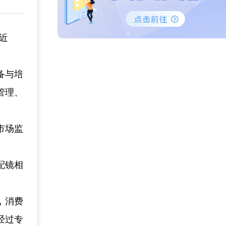
近
备与培
管理、
市场监
配镜相
，消费
经过专