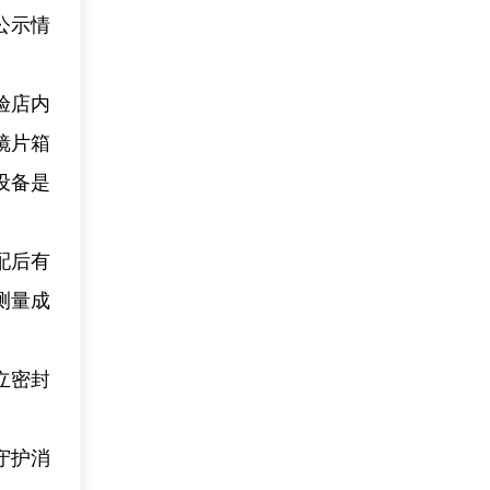
公示情
验店内
镜片箱
设备是
配后有
测量成
立密封
守护消