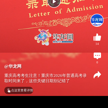
P
l
a
14
y
V
0
@华龙网
i
重庆高考考生注意！重庆市2026年普通高考录
取时间来了，这些关键日期别记错了
d
点这里查看详情
e