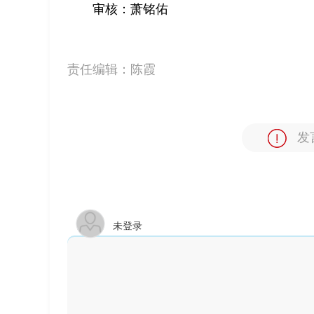
审核：萧铭佑
责任编辑：
陈霞
发
未登录