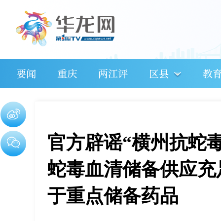
要闻
重庆
两江评
区县
教
官方辟谣“横州抗蛇
蛇毒血清储备供应充
于重点储备药品