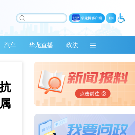
汽车
华龙直播
政法
抗
属