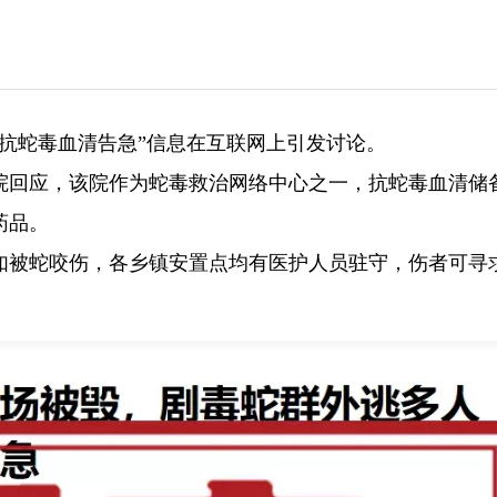
州抗蛇毒血清告急”信息在互联网上引发讨论。
院回应，该院作为蛇毒救治网络中心之一，抗蛇毒血清储
药品。
。如被蛇咬伤，各乡镇安置点均有医护人员驻守，伤者可寻