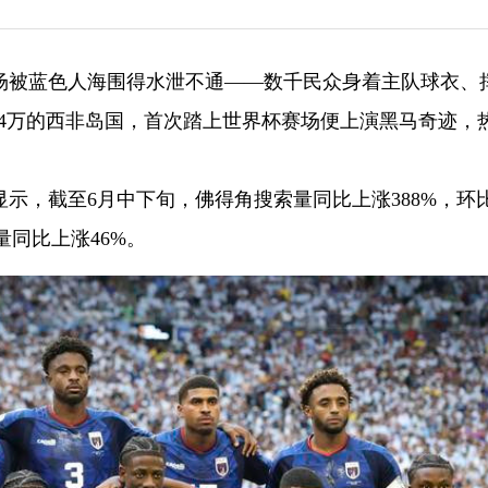
机场被蓝色人海围得水泄不通——数千民众身着主队球衣、
54万的西非岛国，首次踏上世界杯赛场便上演黑马奇迹，
示，截至6月中下旬，佛得角搜索量同比上涨388%，环
量同比上涨46%。