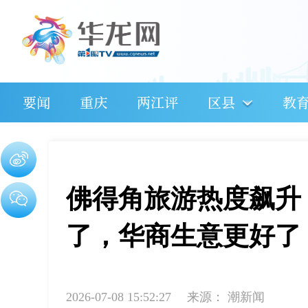
要闻
重庆
两江评
区县
教
佛得角旅游热度飙升
了，华商生意更好了
2026-07-08 15:52:27
来源：
潮新闻