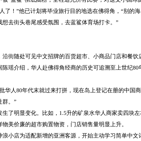
人了！”他已计划将毕业旅行目的地选在佛得角，“别的海
我想去街头巷尾感受氛围，去蓝鲨体育场打卡。”
，沿街随处可见中文招牌的百货超市、小商品门店和餐饮
据陈瑶介绍，华人赴佛得角经商的历史可追溯至上世纪80
批华人80年代末就过来打拼，现在岛上登记在册的中国
群。”
生了明显变化。比如，1.5升的矿泉水华人商家卖四块左
样物美价廉的超市购置物资，门店销售量明显上升。
冲浪小店为适配新增的亚洲客源，开始主动学习简单中文