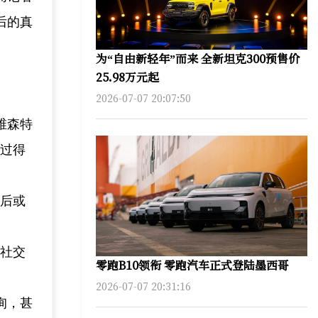
后的真
为“自由新轻年”而来 全新坦克300预售价
25.98万元起
2026-07-07 20:07:50
维森特
子过得
学后或
内社交
零跑B10领衔 零跑汽车正式登陆墨西哥
2026-07-07 20:31:16
询，甚