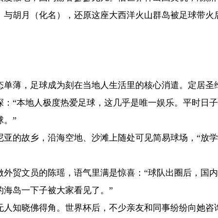
）与胡月（化名），还原这座大西洋火山群岛被足球带火
态单薄，足球成为刻在当地人生活里的核心消遣。定居圣
深：“本地人极度热爱足球，这几乎是唯一娱乐。平时日
。”
尼亚的故乡，沿海空地、沙滩上随处可见简易球场，“放
做外贸文员的陈瑶，语气里满是惊喜：“球队出圈后，国
的海岛一下子被大家看见了。”
无人知晓佛得角。世界杯后，不少亲友和同事纷纷向她咨