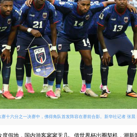
汰赛十六分之一决赛中，佛得角队首发阵容在赛前合影。新华社记者 张晨 
众度假地，国内游客寥寥无几。借世界杯出圈契机，潮新