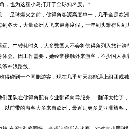
角，也为这座小岛打开了全球知名度。”
接：“足球爆火之前，佛得角客源高度单一，几乎全是欧
每到冬天，大量欧洲人飞来避寒度假，一年到头难得见到
遥远、中转耗时久，大多数国人不会将佛得角列入旅行清
身体会。因工作需要，她经常接触外来游客，不少国人拿
风筝冲浪路线。
街难得碰到一个同胞游客，现在几乎每天都能遇上组团或
他们团队在佛得角配有专业翻译向导服务，“翻译太忙了
到，以前带的游客大多来自欧洲，最近则更多是亚洲旅客
中被“蓝鲨”彻底圈粉，全程追完所有比赛，对这支小国球