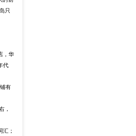
岛只
店，华
年代
商铺有
右，
词汇；