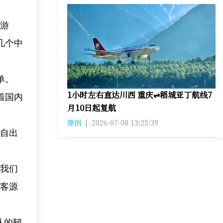
洲游
几个中
单。
1小时左右直达川西 重庆⇌稻城亚丁航线7
着国内
月10日起复航
原创
|
2026-07-08 13:25:39
独自出
，我们
，客源
队的韧