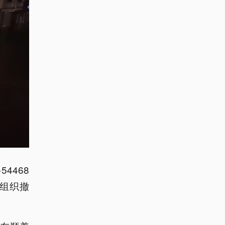
4468
次组织撤