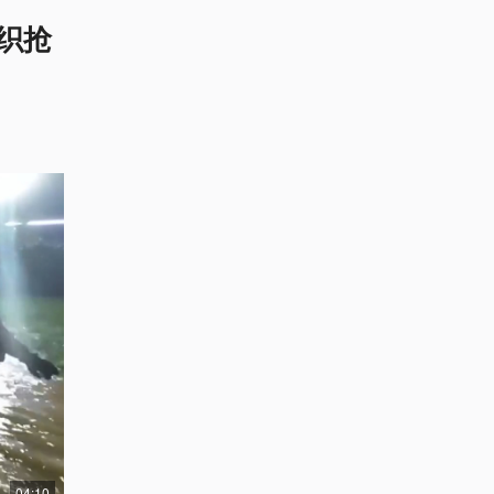
织抢
04:10