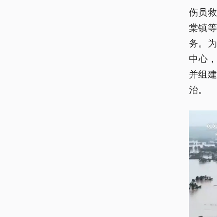
伤员
棠镇等
务。
中心，
并组
治。