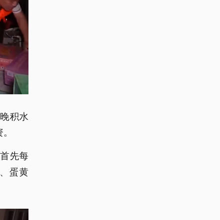
晚积水
资。
首先每
：
、蛋黄