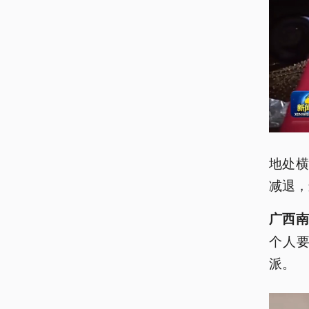
地处
减退，
广西南
个人
派。