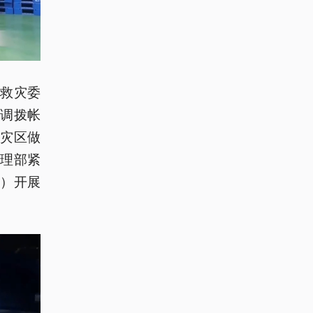
救灾委
调拨帐
持灾区做
理部紧
区）开展