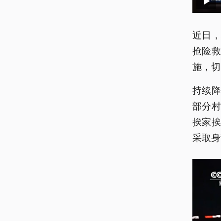
近日
抢险
施，切
持续
部分
挨家
采取身