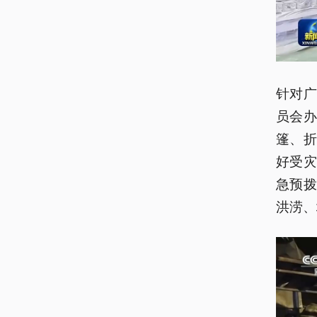
针对
员会
篷、折
好受
急预拨
洪涝、