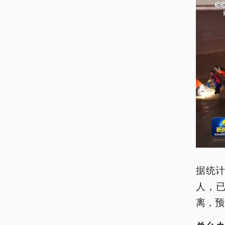
据统计
人，已
离，预