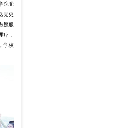
学院党
送党史
志愿服
理疗，
，学校