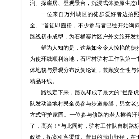
涧、探崖居、登观景台，沉浸式体验原生态
一位来自万州城区的徒步爱好者边拍照
全。”首徒即圈粉，不少参与者已经开始询
路线初步成型，为石桶寨片区户外文旅开发
鲜为人知的是，这条如今令人惊艳的徒
为使环线顺利落地，石坪村驻村工作队第一
体地貌与景观分布反复论证，兼顾安全性与
精品环线。
路线定下来，路况却成了最大的“拦路
队发动当地村民全员参与步道修缮，男女老
方式守护家园。一位参与修路的老人擦着汗
了，高兴！”与此同时，驻村工作队自制路
政策，拓宽引客渠道。昔日的荒山野径，在