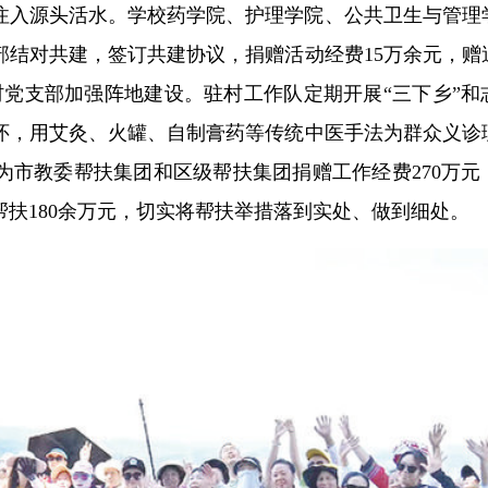
注入源头活水。学校药学院、护理学院、公共卫生与管理
部结对共建，签订共建协议，捐赠活动经费15万余元，赠
村党支部加强阵地建设。驻村工作队定期开展“三下乡”和
怀，用艾灸、火罐、自制膏药等传统中医手法为群众义诊
计为市教委帮扶集团和区级帮扶集团捐赠工作经费270万元
扶180余万元，切实将帮扶举措落到实处、做到细处。