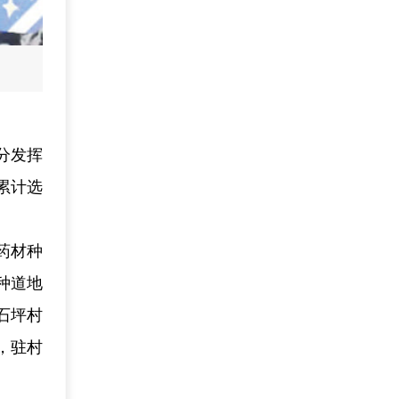
分发挥
累计选
药材种
种道地
石坪村
，驻村