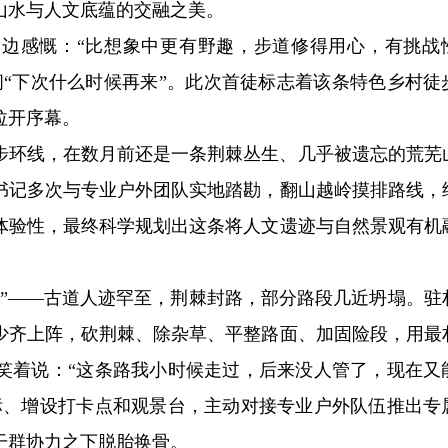
山水与人文底蕴的交融之美。
边感慨：“比想象中更有野趣，步道修得用心，有挑战
问“下次什么时候再来”。此次首徒标志着该条特色乡村徒
拉开序幕。
步环线，在数月前还是一条荆棘丛生、几乎被遗忘的荒芜
书记多次与专业户外团队实地踏勘，翻山越岭摸排路线，
体验性，最终科学规划出这条将人文遗迹与自然景观有机
虎”——古道人迹罕至，荆棘封路，部分路段几近坍塌。驻
少齐上阵，砍荆棘、除杂草、平整路面、加固险段，用最
笑着说：“这条路我小时候走过，后来没人管了，现在又
标、增设打卡点和观景台，主动对接专业户外队伍推出专
干群协力之下脱胎换骨。