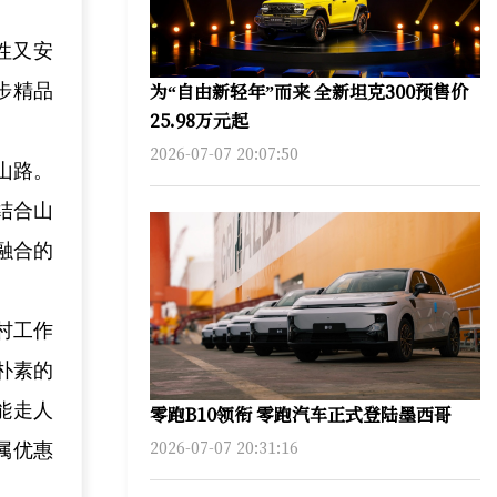
性又安
为“自由新轻年”而来 全新坦克300预售价
步精品
25.98万元起
2026-07-07 20:07:50
山路。
结合山
融合的
村工作
朴素的
能走人
零跑B10领衔 零跑汽车正式登陆墨西哥
2026-07-07 20:31:16
属优惠