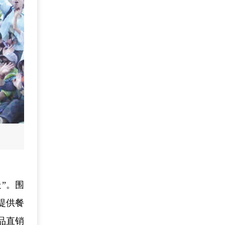
”。围
提供餐
品直销