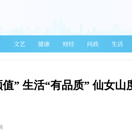
育
文艺
健康
财经
问政
生活
值” 生活“有品质” 仙女山
网