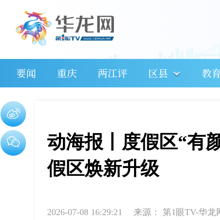
要闻
重庆
两江评
区县
教
动海报丨度假区“有颜
假区焕新升级
2026-07-08 16:29:21
来源：
第1眼TV-华龙