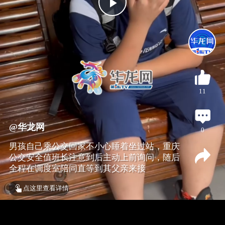
P
l
a
11
y
V
@华龙网
0
男孩自己乘公交回家不小心睡着坐过站，重庆
i
公交安全值班长注意到后主动上前询问，随后
全程在调度室陪同直等到其父亲来接
d
点这里查看详情
e