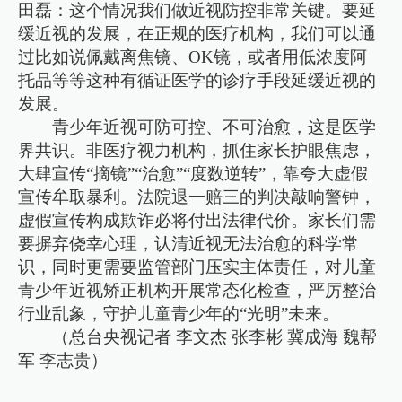
田磊：这个情况我们做近视防控非常关键。要延
缓近视的发展，在正规的医疗机构，我们可以通
过比如说佩戴离焦镜、OK镜，或者用低浓度阿
托品等等这种有循证医学的诊疗手段延缓近视的
发展。
青少年近视可防可控、不可治愈，这是医学
界共识。非医疗视力机构，抓住家长护眼焦虑，
大肆宣传“摘镜”“治愈”“度数逆转”，靠夸大虚假
宣传牟取暴利。法院退一赔三的判决敲响警钟，
虚假宣传构成欺诈必将付出法律代价。家长们需
要摒弃侥幸心理，认清近视无法治愈的科学常
识，同时更需要监管部门压实主体责任，对儿童
青少年近视矫正机构开展常态化检查，严厉整治
行业乱象，守护儿童青少年的“光明”未来。
（总台央视记者 李文杰 张李彬 冀成海 魏帮
军 李志贵）