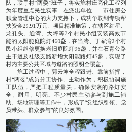
队，联手村“两委”班子，将实施村庄亮化工程列
为年度重点民生实事。在派出单位——市住房公
积金管理中心的大力支持下，成功争取到专项帮
扶资金29.91万元。项目精准施策，在辖区红星、
龙孔头、通湾、大坪等7个村民小组安装高效节
能的太阳能庭院灯460盏，在当湾、丁家湾2个村
民小组维修更换老旧庭院灯96盏，并在石青公路
主干道及社级支路新增太阳能路灯45盏，实现了
村内主要公共区域与道路的照明全覆盖。
施工过程中，郭云坤全程跟进、靠前指挥，
村“两委”成员分工协作、主动作为，积极协调施
工队伍，严把工程质量关，确保安装的路灯安
全、耐用、明亮。不少村民主动参与到施工辅
助、场地清理等工作中，形成了“党组织引领、党
员带头、群众参与”的良好氛围。