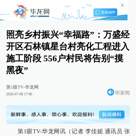
照亮乡村振兴“幸福路”：万盛经
开区石林镇星台村亮化工程进入
施工阶段 556户村民将告别“摸
黑夜”
第1眼TV-华龙网
听新闻
2026-07-08 17:06
第1眼TV-华龙网讯（记者 李佳妮 通讯员 张