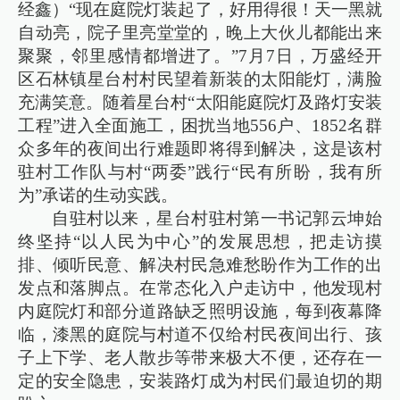
经鑫）“现在庭院灯装起了，好用得很！天一黑就
自动亮，院子里亮堂堂的，晚上大伙儿都能出来
聚聚，邻里感情都增进了。”7月7日，万盛经开
区石林镇星台村村民望着新装的太阳能灯，满脸
充满笑意。随着星台村“太阳能庭院灯及路灯安装
工程”进入全面施工，困扰当地556户、1852名群
众多年的夜间出行难题即将得到解决，这是该村
驻村工作队与村“两委”践行“民有所盼，我有所
为”承诺的生动实践。
自驻村以来，星台村驻村第一书记郭云坤始
终坚持“以人民为中心”的发展思想，把走访摸
排、倾听民意、解决村民急难愁盼作为工作的出
发点和落脚点。在常态化入户走访中，他发现村
内庭院灯和部分道路缺乏照明设施，每到夜幕降
临，漆黑的庭院与村道不仅给村民夜间出行、孩
子上下学、老人散步等带来极大不便，还存在一
定的安全隐患，安装路灯成为村民们最迫切的期