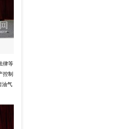
法律等
产控制
岩油气