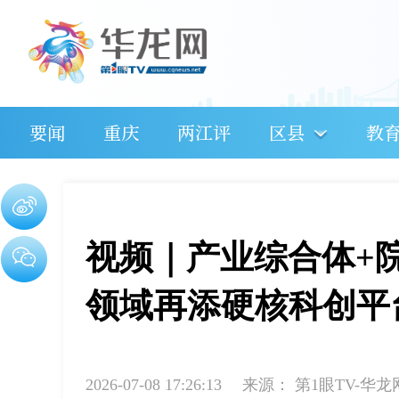
要闻
重庆
两江评
区县
教
视频｜产业综合体+
领域再添硬核科创平
2026-07-08 17:26:13
来源：
第1眼TV-华龙