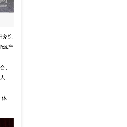
研究院
能源产
融合、
心人
作体