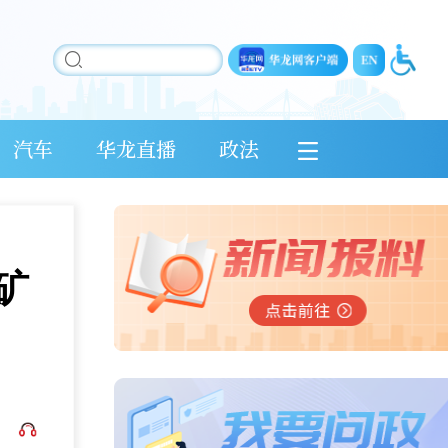
汽车
华龙直播
政法
矿