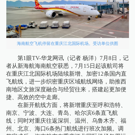
海南航空飞机停留在重庆江北国际机场。受访单位供图
第1眼TV-华龙网讯（记者 杨洋）7月8日，记
者从新海航海南航空获悉，7月15日起该航司将
在重庆江北国际机场陆续新增、加密12条国内直
飞航线，进一步织密重庆区域航线网络，助推西
南地区文旅深度融合与经贸往来，搭建起更加便
捷、高效的空中走廊。
在新开航线方面，将新增重庆至呼和浩特、
南京、宁波、大连、青岛、哈尔滨6条直飞航
线；同时对重庆往返深圳、温州、乌鲁木齐、福
州、北京、海口6条热门航线进行班次加频。调