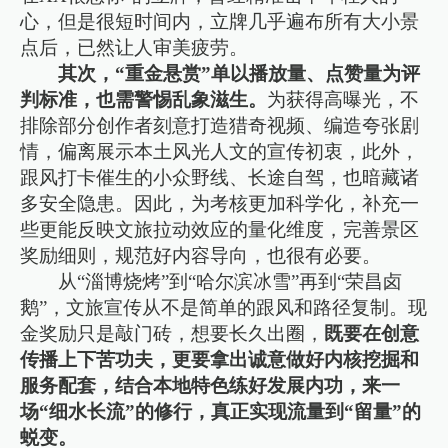
心，但是很短时间内，立牌几乎遍布所有大小景
点后，已然让人审美疲劳。
其次，“重金悬赏”单以播放量、点赞量为评
判标准，也需警惕乱象滋生。
为获得高曝光，不
排除部分创作者刻意打造猎奇视频、编造夸张剧
情，偏离展示本土风光人文的宣传初衷，此外，
跟风打卡催生的小众野线、长途自驾，也暗藏诸
多安全隐患。因此，为考核更加科学化，补充一
些更能反映文旅拉动效应的量化维度，完善景区
奖励细则，规范好内容导向，也很有必要。
从“淄博烧烤”到“哈尔滨冰雪”再到“荣昌卤
鹅”，文旅宣传从不是简单的跟风和路径复制。现
金奖励只是敲门砖，想要长久出圈，
既要在创意
传播上下苦功夫，更要拿出诚意做好内核挖掘和
服务配套，结合本地特色练好发展内功，来一
场“细水长流”的修行，真正实现流量到“留量”的
蜕变。