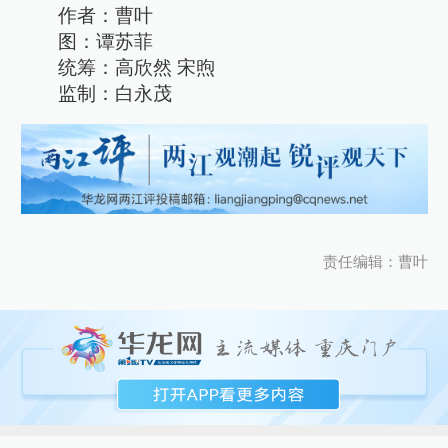
作者：曹叶
图：谭苏菲
统筹：高欣然 宋煦
监制：白永茂
责任编辑：曹叶