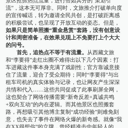
景区抢抓热点流量，进行恰如其分的“策划引
流”，这本无可厚非。同时，文旅推介打破单向度
的宣传喊话，转为邀请全民共创，是打破距离感
的积极尝试，也呈现了开放互动的姿态。但是，
如果只是简单照搬“重金悬赏”套路，没有创意设
计和周密准备，在效果兑现上不免要打上个大大
的问号。
首先，追热点不等于有流量。
从西藏文旅
和“李要得”走红出圈不难得出以下几个因素：打
车进藏这件事本身充满了戏剧性；官方靠诚意接
住了流量，迎合了受众期待；同时“李要得”与出
租车司机的真实体验与记录，也让网友产生深深
共情和代入……这些共同促成了此事刷屏全网，
这也契合了网络传播需要“新奇反差+真诚共鸣
+双向互动”的内在逻辑。而其他景区也照搬套
路，再想吸引其他博主复制“成功经验”则难免刻
意，也失去了事件在网络火爆的新奇感。就像“我
在XX很想你”的立牌，曾经精准击中年轻人的