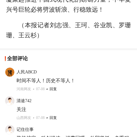
兴号巨轮必将劈波斩浪、行稳致远！
（本报记者刘志强、王珂、谷业凯、罗珊
珊、王云杉）
全部评论
人民ABCD
时间不等人！历史不等人！
河南网友
07-08
回复
清途742
关注
山西网友
07-08
回复
记住往事