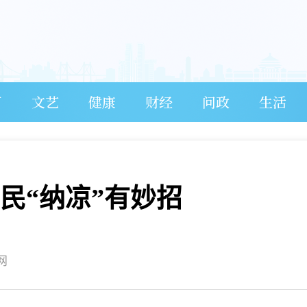
育
文艺
健康
财经
问政
生活
民“纳凉”有妙招
网