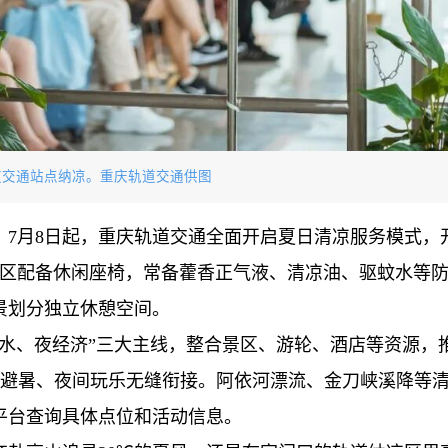
道交通站点纳凉。重庆轨道交通供图
。7月8日起，重庆轨道交通全面开启夏日清凉服务模式，
纳凉区配备休闲座椅，常备藿香正气液、清凉油、驱蚊水等
景划分独立休憩空间。
水、夜经济”三大主线，整合景区、游轮、酒店等资源，
白天避暑、夜间玩乐无缝衔接。阿依河漂流、金刀峡溪降等
平台查询具体点位和活动信息。