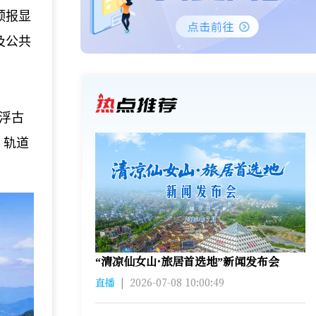
预报显
及公共
悬浮古
、轨道
“清凉仙女山·旅居首选地”新闻发布会
直播
|
2026-07-08 10:00:49