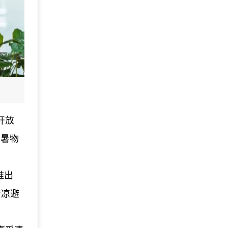
开放
防暑物
推出
清凉避