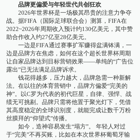
品牌更偏爱与年轻世代共创狂欢
2026年世界杯是一场极其昂贵的注意力争夺
战。据FIFA（国际足球联合会）测算，FIFA在
2022~2026年周期收入预计约130亿美元，其中赞
助合作收入约27亿至28亿美元。
一边是FIFA通过赛事扩军赚得盆满钵满，一
边是品牌方在焦虑，如何在这个超长世界杯周期
让自家品牌达到目标营销效果——单纯的“广告位
露出”已无法满足品牌诉求。
钱花得越多，压力越大，品牌急需一种新解
法。在以往的体育营销中，品牌方偏爱“完美的
神”。以C罗为代表的初代巨星，自律、强悍、战
绩无可挑剔。品牌只需将他置于聚光灯下，凭借
其高度稳定的全球识别度，就能完成让数千万粉
丝膜拜的“仰望式”传播。
如今，造神容易发生“塌方”。 年轻人对过
于“完美”不再买账，比如在本次世界杯葡萄牙输