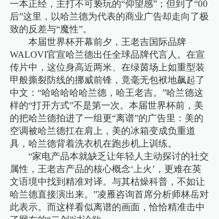
一本正经，主打不可亵玩的“仰望感”；但到了“00
后”这里，以哈兰德为代表的商业广告却走向了极
致的反差与“魔性”。
本届世界杯开幕前夕，王老吉国际品牌
WALOVI官宣哈兰德出任全球品牌代言人。在宣
传片中，这位身高近两米、在绿茵场上如重型装
甲般撕裂防线的挪威前锋，竟毫无包袱地飙起了
中文：“哈哈哈哈哈兰德，哈王老吉。”哈兰德这
样的“打开方式”不是第一次。本届世界杯前，美
的把哈兰德拍进了一组更“离谱”的广告里：美的
空调被哈兰德扛在肩上，美的冰箱变成负重道
具，哈兰德背着洗衣机在跑步机上训练。
“家电产品本就缺乏让年轻人主动探讨的社交
属性，王老吉产品的核心概念‘上火’，更难在英
文语境中找到精准对译。与其枯燥科普，不如让
哈兰德直接演出来。”凌雁咨询首席分析师林岳对
此表示。而这样看似离谱的画面，恰恰精准击中