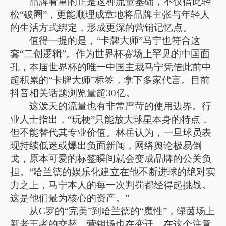
品牌看重的正是这种流量基础，不仅借此轻
松“破圈”，更能顺理成章地将品牌主张与年轻人
的生活方式绑定，形成更深的营销记忆点。
值得一提的是，“卡牌大师”马宁也符合这
套“二创逻辑”。作为世界杯赛场上罕见的中国面
孔，本届世界杯的唯一中国主裁马宁凭借此前中
超积累的“卡牌大师”标签，拿下多家代言。目前
抖音相关话题浏览量超30亿。
这泼天的流量也有非常严苛的使用边界。行
业人士指出，“玩梗”只能放大球星本身的特点，
但不能替代其专业价值。林岳认为，一旦球员表
现持续低迷或爆出负面新闻，网络舆论极易倒
戈，原本可爱的标签瞬间就会变成品牌的公关负
担。“哈兰德的娱乐化建立在他不断进球的绝对实
力之上，马宁本人的每一次判罚都经得起挑战。
这是他们最为核心的资产。”
从C罗的“完美”到哈兰德的“魔性”，绿茵场上
新老王者的交替，营销场也在变迁。在这个注意