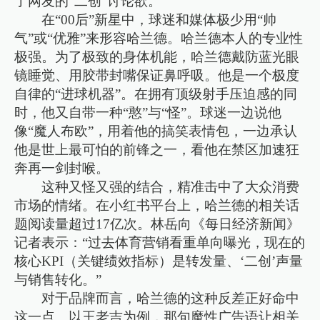
了网友的“二创”讨论欲。
在“00后”新星中，球迷和媒体极少用“帅
气”或“优雅”来形容哈兰德。哈兰德本人的专业性
极强。为了极致的身体机能，哈兰德戴防蓝光眼
镜睡觉、用胶带封嘴保证鼻呼吸。他是一个极度
自律的“进球机器”。在拥有顶级射手压迫感的同
时，他又自带一种“憨”与“怪”。球迷一边说他
像“魔人布欧”，用着他的搞笑表情包，一边承认
他是世上最可怕的前锋之一，看他在禁区加速狂
奔再一剑封喉。
这种又怪又强的结合，精准击中了大众消费
市场的情绪。在小红书平台上，哈兰德的相关话
题阅读量超过17亿次。林岳向《每日经济新闻》
记者表示：“过去体育营销看重单向曝光，现在的
核心KPI（关键绩效指标）是转发量、‘二创’声量
与销售转化。”
对于品牌而言，哈兰德的这种反差正好命中
这一点。以王老吉为例，那句魔性广告语让相关