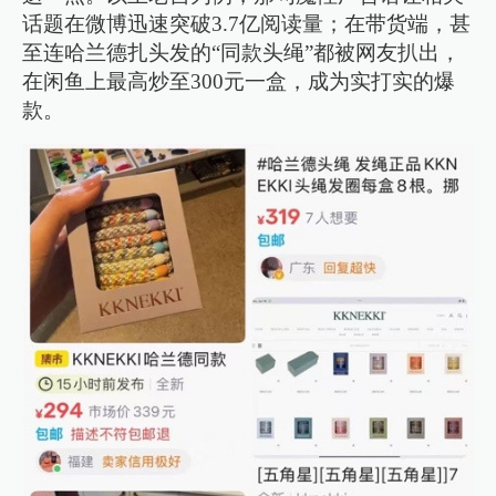
话题在微博迅速突破3.7亿阅读量；在带货端，甚
至连哈兰德扎头发的“同款头绳”都被网友扒出，
在闲鱼上最高炒至300元一盒，成为实打实的爆
款。