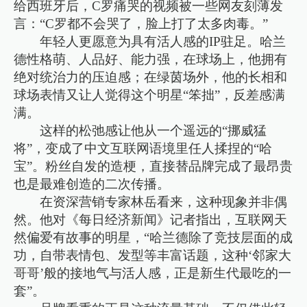
给西班牙后，C罗痛哭的视频被一些网友刻薄发
言：“C罗都不会哭了，脸上打了太多肉毒。”
年轻人更愿意为具有活人感的IP驻足。哈兰
德性格萌、人品好、能力强，在球场上，他拥有
绝对统治力的压迫感；在绿茵场外，他的长相和
球场表情又让人觉得这个明星“笨拙”，反差感满
满。
这样的松弛感让他从一个遥远的“挪威猛
将”，变成了中文互联网语境里任人揉捏的“哈
宝”。粉丝自发的造梗，直接替品牌完成了最昂贵
也是最难创造的二次传播。
在资深营销专家林岳看来，这种现象并非偶
然。他对《每日经济新闻》记者指出，互联网天
然偏爱有故事的明星，“哈兰德除了竞技层面的成
功，自带表情包、发型等丰富话题，这种‘邻家大
哥哥’般的接地气与活人感，正是新生代最吃的一
套”。