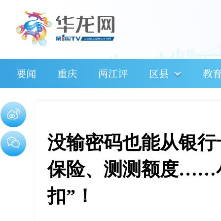
要闻
重庆
两江评
区县
教
没输密码也能从银行
保险、测测额度……
扣”！