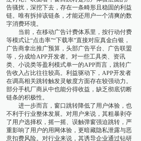
告骚扰，深挖下去，存在一条畸形且稳固的利益
链。唯有拆掉该链条，才能还用户一个清爽的数
字消费环境。
当前，在移动广告计费体系里，按行动付费
等模式让“点击率”“下载率”直接对应真金白银，
广告商拿出推广预算，头部广告平台、广告联盟
等，分成给APP开发者。对一些工具类、资讯
类、小说类等盈利模式单一的APP而言，跳转广
告收入占比往往较高。利益驱动下，APP开发者
在调高相关跳转触发灵敏度方面存在较强动力。
部分手机厂商从中也能分得收益，缺乏彻底切断
链条的积极性。
进一步而言，窗口跳转降低了用户体验，也
不利于行业整体发展。对用户来说，其粗暴剥夺
了用户选择权，摇一摇、误触弹窗强迫跳转，严
重影响了用户的用网体验，更暗藏隐私泄露与恶
意扣费风险。对行业来说，其诱导企业通过钻研