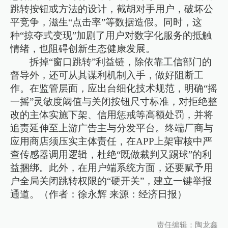
跳转按钮或方法的设计，截胡对手用户，破坏公
平竞争，滋生“点击率”等数据造假。同时，这
种“掠夺式变现”加剧了用户对数字化服务的抵触
情绪，也阻碍创新生态健康发展。
拆掉“窗口跳转”利益链，除依靠工信部门的
督导外，还可从其谋利机制入手，做好阻断工
作。在监管层面，应出台细化技术规范，明确“摇
一摇”灵敏度阈值与关闭按钮尺寸标准，对拒绝整
改的主体实施下架、信用惩戒等高额处罚，并将
追责延伸至上游广告主与分发平台。终端厂商与
应用商店须压实主体责任，在APP上架审核中严
查传感器调用逻辑，杜绝“既做裁判又踢球”的利
益捆绑。此外，在用户端系统方面，还要赋予用
户全局关闭跳转权限的“硬开关”，建立一键举报
通道。（作者：徐永辉 来源：经济日报）
责任编辑：陶龙鑫