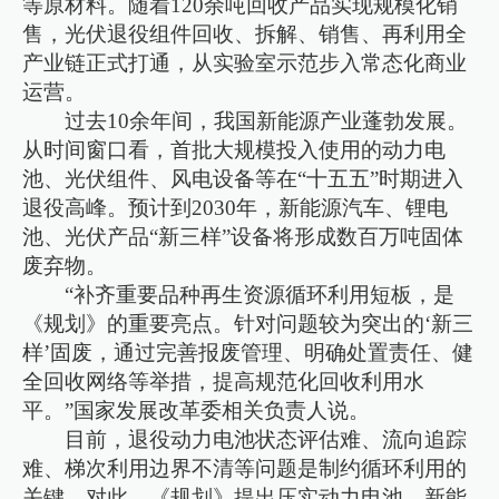
等原材料。随着120余吨回收产品实现规模化销
售，光伏退役组件回收、拆解、销售、再利用全
产业链正式打通，从实验室示范步入常态化商业
运营。
过去10余年间，我国新能源产业蓬勃发展。
从时间窗口看，首批大规模投入使用的动力电
池、光伏组件、风电设备等在“十五五”时期进入
退役高峰。预计到2030年，新能源汽车、锂电
池、光伏产品“新三样”设备将形成数百万吨固体
废弃物。
“补齐重要品种再生资源循环利用短板，是
《规划》的重要亮点。针对问题较为突出的‘新三
样’固废，通过完善报废管理、明确处置责任、健
全回收网络等举措，提高规范化回收利用水
平。”国家发展改革委相关负责人说。
目前，退役动力电池状态评估难、流向追踪
难、梯次利用边界不清等问题是制约循环利用的
关键。对此，《规划》提出压实动力电池、新能