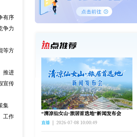
争有序
竞争力
能等方
、推进
假宣传
策集
“清凉仙女山·旅居首选地”新闻发布会
、工作
直播
|
2026-07-08 10:00:49