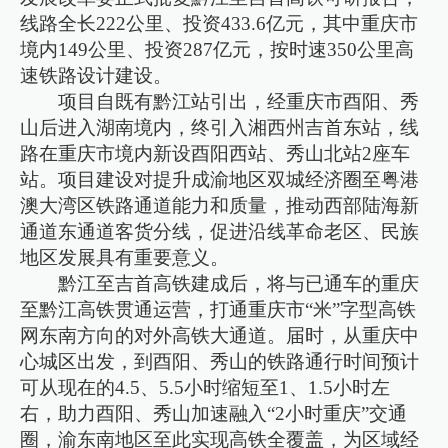
线路全长222公里、投资433.6亿元，其中重庆市
境内149公里、投资287亿元，按时速350公里高
速铁路设计建设。
项目自既有黔江站引出，经重庆市酉阳、秀
山后进入湖南境内，终引入湘西州吉首东站，线
路在重庆市境内新设酉阳西站、秀山北站2座车
站。项目建设对提升成渝地区双城经济圈至粤港
澳大湾区铁路通道能力和质量，推动西部陆海新
通道东通道客货分线，促进沿线革命老区、民族
地区发展具有重要意义。
黔江至吉首高铁建成后，将与已通车的重庆
至黔江高铁贯通运营，打通重庆市“米”字型高铁
网东南方向的对外高铁大通道。届时，从重庆中
心城区出发，到酉阳、秀山的铁路通行时间预计
可从现在的4.5、5.5小时缩短至1、1.5小时左
右，助力酉阳、秀山加速融入“2小时重庆”交通
圈，渝东南地区至此实现高铁全覆盖，为区域经