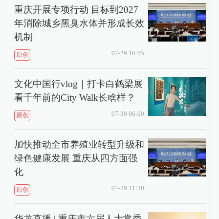
重庆开展专项行动 目标到2027
年消除城乡黑臭水体并形成长效
机制
07-29 10:55
原创
文化中国行vlog｜打卡白鹤梁展
看千年前的City Walk长啥样？
07-30 06:00
原创
加快推动全市养殖业转型升级和
绿色健康发展 重庆从四方面强
化
07-29 11:30
原创
华龙直播 | 重庆市六届人大常委