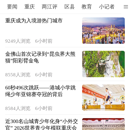
要闻
重庆
两江评
区县
教育
小记者
文
重庆成为入境游热门城市
9249人浏览
6小时前
金佛山首次记录到“昆虫界大熊
猫”阳彩臂金龟
8558人浏览
6小时前
60秒496次跳跃——港城小学跳
绳少年亚锦赛夺冠的背后
8584人浏览
6小时前
近300名山城青少年化身“小外交
官” 2026世界青少年模联重庆会