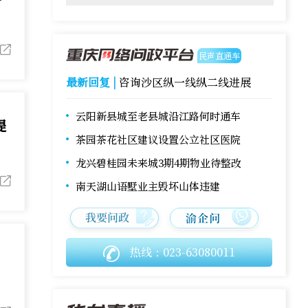
民声直通车
最新回复 |
咨询沙区纵一线纵二线进展
云阳新县城至老县城沿江路何时通车
提
茶园茶花社区建议设置公立社区医院
龙兴碧桂园未来城3期4期物业待整改
南天湖山语墅业主毁坏山体违建
热线：023-63080011