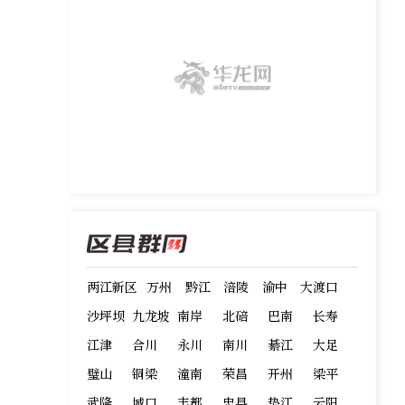
两江新区
万州
黔江
涪陵
渝中
大渡口
沙坪坝
九龙坡
南岸
北碚
巴南
长寿
江津
合川
永川
南川
綦江
大足
璧山
铜梁
潼南
荣昌
开州
梁平
武隆
城口
丰都
忠县
垫江
云阳