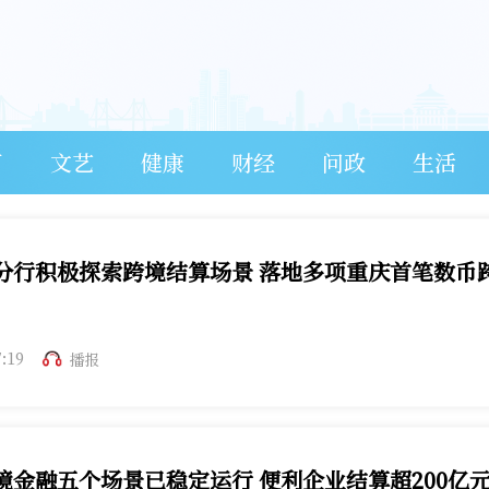
育
文艺
健康
财经
问政
生活
分行积极探索跨境结算场景 落地多项重庆首笔数币
7:19
播报
境金融五个场景已稳定运行 便利企业结算超200亿