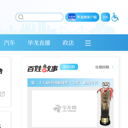
汽车
华龙直播
政法
第863期
往期回顾
跨
元