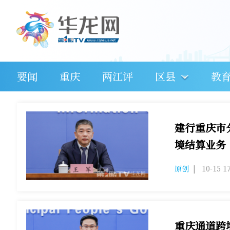
要闻
重庆
两江评
区县
教
建行重庆市
境结算业务
原创
|
10-15 1
重庆通道跨