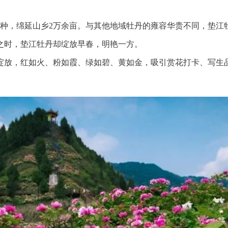
余个品种，绵延山乡2万余亩。与其他地域牡丹的雍容华贵不同，垫
之时，垫江牡丹却绽放早春，明艳一方。
风绽放，红如火、粉如霞、绿如碧、黄如金，吸引赏花打卡、写生