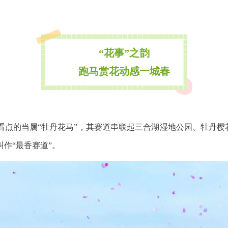
“花事”之韵
跑马赏花动感一城春
看点的当属“牡丹花马”，其赛道串联起三合湖湿地公园、牡丹樱
作“最香赛道”。