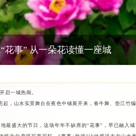
“花事” 从一朵花读懂一座城
开启一城热闹。
第亮起，山水实景舞台在夜色中铺展开来，春牛舞、垫江竹
地最盛大的节日，这场年年不缺席的“花事”，早已融入