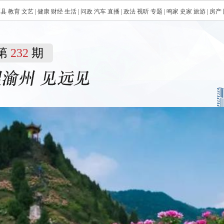
区县
教育
文艺
|
健康
财经
生活
|
问政
汽车
直播
|
政法
视听
专题
|
鸣家
史家
旅游
|
房产
第
232
期