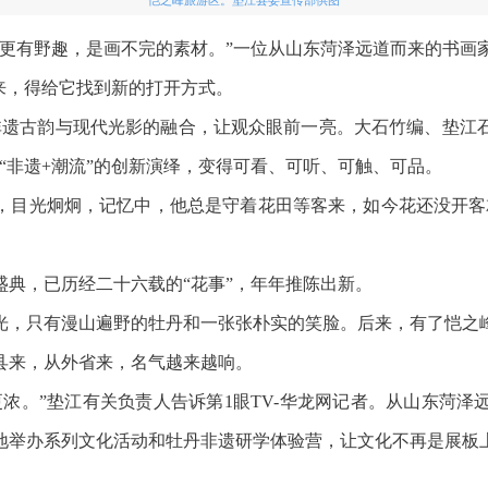
丹更有野趣，是画不完的素材。”一位从山东菏泽远道而来的书画
来，得给它找到新的打开方式。
，非遗古韵与现代光影的融合，让观众眼前一亮。大石竹编、垫江
”“非遗+潮流”的创新演绎，变得可看、可听、可触、可品。
，目光炯炯，记忆中，他总是守着花田等客来，如今花还没开客
盛典，已历经二十六载的“花事”，年年推陈出新。
光，只有漫山遍野的牡丹和一张张朴实的笑脸。后来，有了恺之峰
县来，从外省来，名气越来越响。
浓。”垫江有关负责人告诉第1眼TV-华龙网记者。从山东菏
地举办系列文化活动和牡丹非遗研学体验营，让文化不再是展板