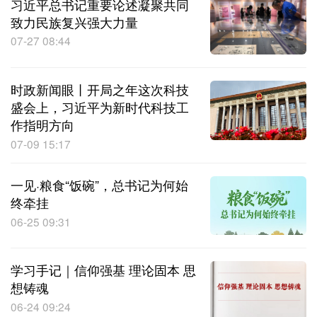
习近平总书记重要论述凝聚共同
致力民族复兴强大力量
07-27 08:44
时政新闻眼丨开局之年这次科技
盛会上，习近平为新时代科技工
作指明方向
07-09 15:17
一见·粮食“饭碗”，总书记为何始
终牵挂
06-25 09:31
学习手记｜信仰强基 理论固本 思
想铸魂
06-24 09:24