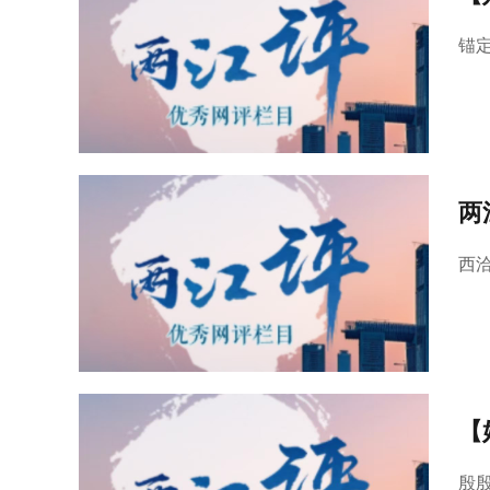
锚
两
西
【
殷