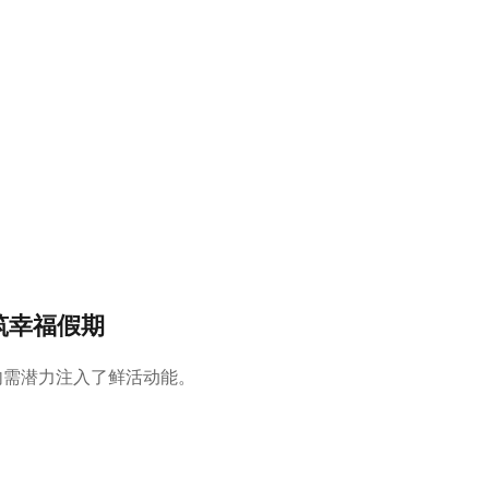
。
力筑幸福假期
内需潜力注入了鲜活动能。