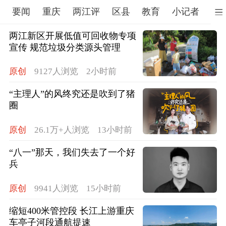
要闻
重庆
两江评
区县
教育
小记者
文
两江新区开展低值可回收物专项
宣传 规范垃圾分类源头管理​
原创
9127人浏览
2小时前
“主理人”的风终究还是吹到了猪
圈
原创
26.1万+人浏览
13小时前
“八一”那天，我们失去了一个好
兵
原创
9941人浏览
15小时前
缩短400米管控段 长江上游重庆
车亭子河段通航提速