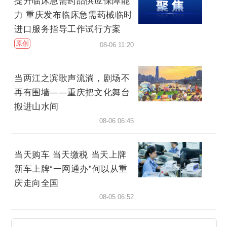
提升临床急需药品供应保障能
力 重庆发布临床急需药械临时
进口服务指导工作试行方案
原创
08-06 11:20
当两江之滨歌声流淌，剧场不
再有围墙——重庆把文化舞台
搬进山水间
08-06 06:45
当天购车 当天缴税 当天上牌
新车上牌“一网通办”何以从重
庆走向全国
08-05 06:52