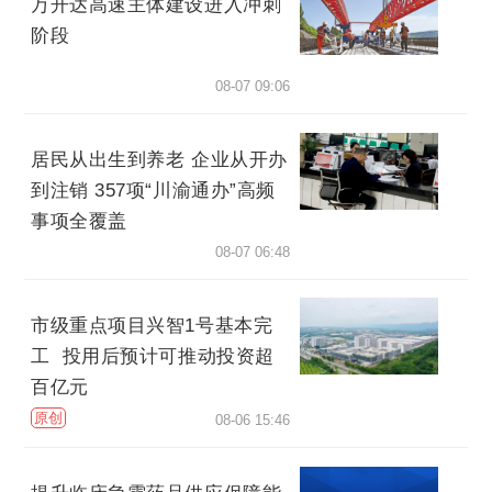
万开达高速主体建设进入冲刺
阶段
08-07 09:06
居民从出生到养老 企业从开办
到注销 357项“川渝通办”高频
事项全覆盖
08-07 06:48
市级重点项目兴智1号基本完
工 投用后预计可推动投资超
百亿元
原创
08-06 15:46