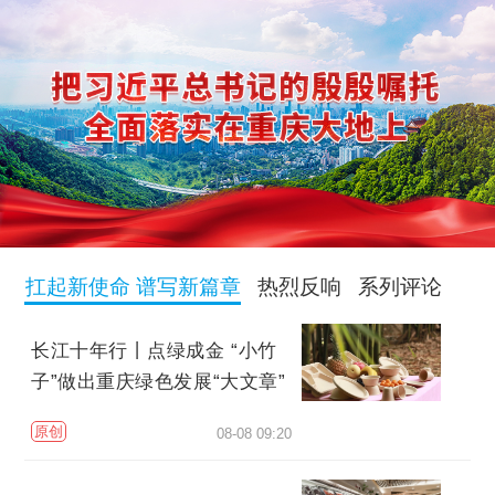
扛起新使命 谱写新篇章
热烈反响
系列评论
长江十年行丨点绿成金 “小竹
子”做出重庆绿色发展“大文章”
原创
08-08 09:20