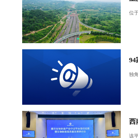
位
9
独
西
该