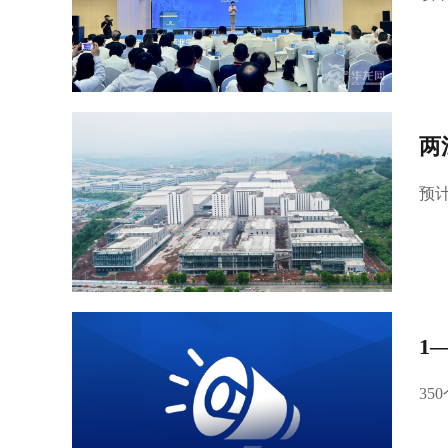
两
预
1
35