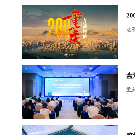
2
这
盘
重