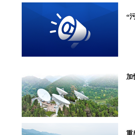
“
加
重