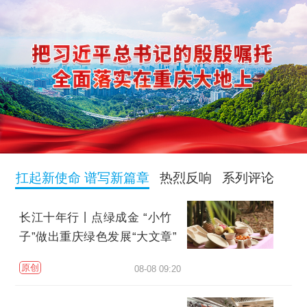
扛起新使命 谱写新篇章
热烈反响
系列评论
长江十年行丨点绿成金 “小竹
子”做出重庆绿色发展“大文章”
原创
08-08 09:20