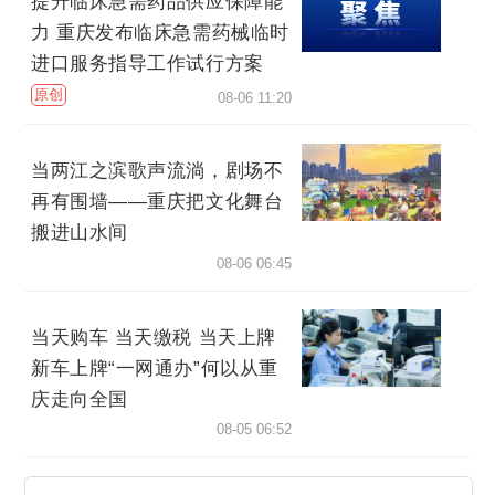
提升临床急需药品供应保障能
力 重庆发布临床急需药械临时
进口服务指导工作试行方案
原创
08-06 11:20
当两江之滨歌声流淌，剧场不
再有围墙——重庆把文化舞台
搬进山水间
08-06 06:45
当天购车 当天缴税 当天上牌
新车上牌“一网通办”何以从重
庆走向全国
08-05 06:52