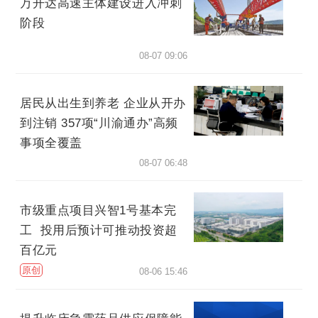
万开达高速主体建设进入冲刺
阶段
08-07 09:06
居民从出生到养老 企业从开办
到注销 357项“川渝通办”高频
事项全覆盖
08-07 06:48
市级重点项目兴智1号基本完
工 投用后预计可推动投资超
百亿元
原创
08-06 15:46