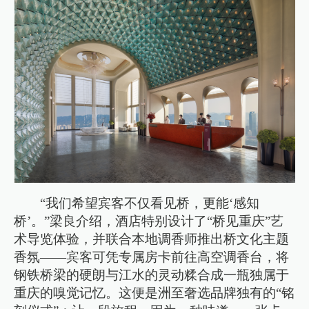
“我们希望宾客不仅看见桥，更能‘感知
桥’。”梁良介绍，酒店特别设计了“桥见重庆”艺
术导览体验，并联合本地调香师推出桥文化主题
香氛——宾客可凭专属房卡前往高空调香台，将
钢铁桥梁的硬朗与江水的灵动糅合成一瓶独属于
重庆的嗅觉记忆。这便是洲至奢选品牌独有的“铭