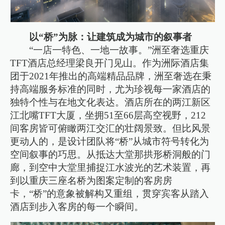
以“桥”为脉：让建筑成为城市的叙事者
“一店一特色、一地一故事。”洲至奢选重庆
TFT酒店总经理梁良开门见山。作为洲际酒店集
团于2021年推出的高端精品品牌，洲至奢选在秉
持高端服务标准的同时，尤为珍视每一家酒店的
独特个性与在地文化表达。酒店所在的两江新区
江北嘴TFT大厦，坐拥51至66层高空视野，212
间客房皆可俯瞰两江交汇的壮阔景致。但比风景
更动人的，是设计团队将“桥”从城市符号转化为
空间叙事的巧思。从抵达大堂那拱形桥洞般的门
廊，到空中大堂里捕捉江水波光的艺术装置，再
到以重庆三座名桥为图案定制的客房房
卡，“桥”的意象被解构又重组，贯穿宾客从踏入
酒店到步入客房的每一个瞬间。