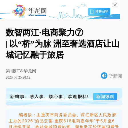
数智两江·电商聚力⑦
| 以“桥”为脉 洲至奢选酒店让山
城记忆融于旅居
第1眼TV-华龙网
听新闻
2026-06-25 20:12
编者按：由重庆市商务委员会、两江新区人民政府
主办的2026“渝品云集·重庆618电商嘉年华”于5月至6
月持续开展，掀起全域消费热潮。聚焦数字经济与消费升