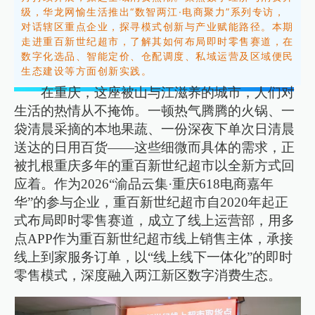
级，华龙网愉生活推出“数智两江·电商聚力”系列专访，
对话辖区重点企业，探寻模式创新与产业赋能路径。
本期
走进重百新世纪超市，了解其如何布局即时零售赛道，在
数字化选品、智能定价、仓配调度、私域运营及区域便民
生态建设等方面创新实践。
在重庆，这座被山与江滋养的城市，人们对
生活的热情从不掩饰。一顿热气腾腾的火锅、一
袋清晨采摘的本地果蔬、一份深夜下单次日清晨
送达的日用百货——这些细微而具体的需求，正
被扎根重庆多年的重百新世纪超市以全新方式回
应着。作为2026“渝品云集·重庆618电商嘉年
华”的参与企业，重百新世纪超市自2020年起正
式布局即时零售赛道，成立了线上运营部，用多
点APP作为重百新世纪超市线上销售主体，承接
线上到家服务订单，以“线上线下一体化”的即时
零售模式，深度融入两江新区数字消费生态。