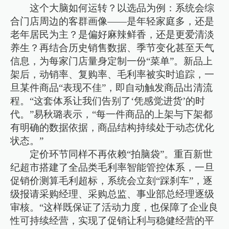
这个大脑如何运转？以选品为例：系统会综
合门店周边的客群画像——是年轻家庭多，还是
老年居民为主？是偏好麻辣鲜香，还是更爱清淡
养生？再结合历史销售数据、季节变化甚至天气
信息，为每家门店量身定制一份“菜单”。新品上
架后，动销率、复购率、毛利率被实时追踪，一
旦某件商品“表现不佳”，即自动触发商品出清流
程。“这套体系让我们告别了‘凭感觉进货’的时
代。”易秋璐表示，“每一件商品的上架与下架都
有明确的数据依据，商品结构持续处于动态优化
状态。”
定价环节同样不再依赖“拍脑袋”。重百新世
纪超市搭建了全品类毛利率智能管控体系，一旦
促销价测算毛利超标，系统会立刻“踩刹车”，逐
级报请采购经理、采购总监、事业部总经理逐级
审核。“这样既保证了活动力度，也保障了企业良
性可持续经营，实现了促销让利与稳健经营的平