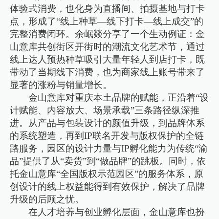
体验式消费，也化身为直播间、拍摄基地与打卡
点，形成了“线上种草—线下打卡—线上成交”的
完整消费闭环。余岷燚分享了一个生动例证：金
山意库共创街区开街时的潮流文化艺术节，通过
线上达人预热种草吸引大量年轻人到店打卡，既
带动了当期线下消费，也为商家线上账号带来了
显著的涨粉与销量增长。
金山意库对重庆本土品牌的赋能，正沿着“设
计赋能、内容放大、场景承载”三条路径纵深推
进。从产品与包装设计的颜值升级，到品牌体系
的系统塑造，再到IP联名开发与版权保护的全链
路服务，园区的设计力量与IP孵化能力为传统“渝
品”提供了从“卖货”到“做品牌”的跳板。同时，依
托金山意库“全国版权示范园区”的服务体系，原
创设计的线上权益能得到有效保护，解决了品牌
升级的后顾之忧。
在人才培养与创业孵化层面，金山意库也扮