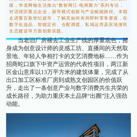
级，华龙网愉生活推出“数智两江·电商聚力”系列专访，
对话辖区重点企业，探寻模式创新与产业赋能路径。
本期
走进重百新世纪超市，了解其如何布局即时零售赛道，在
数字化选品、智能定价、仓配调度、私域运营及区域便民
生态建设等方面创新实践。
当老旧厂房褪去工业生产线的厚重底色，摇
身成为创意设计师的灵感工坊、直播间的天然取
景地、年轻人争相打卡的文艺消费地标……作为
招商蛇口旗下中资产运营的代表性项目，两江新
区金山意库以13万平方米的建筑体量，完成了从
出口加工区标准厂房到成熟文创园区的价值跃
升，走出了一条创意产业与数字消费共生共荣的
成长路径，为助力重庆本土品牌“出圈”注入强劲
动能。