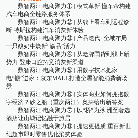
数智两江·电商聚力① | 模式革新 懂车帝构建
汽车电商全链路服务体系
数智两江·电商聚力② | 从线上看车到远程诊
断 特斯拉构建汽车消费新体验
数智两江·电商聚力③ | 产品迭代+全域布局
一只酸奶牛焕新“渝品”活力
数智两江·电商聚力④ | 从老牌国货到线上新
势力 登康口腔拓宽消费新渠道
数智两江·电商聚力⑤ | 用数字技术把家
电“搬”进家：京东MALL打造全屋智能消费新场
景
数智两江·电商聚力⑥ | 实体商业如何拥抱数
字经济？砂之船（重庆两江）奥莱给出新答案
数智两江·电商聚力⑦ | 以“桥”为脉 洲至奢选
酒店让山城记忆融于旅居
数智两江·电商聚力⑧ | 提速更提质 重百新世
纪超市即时零售优化消费体验